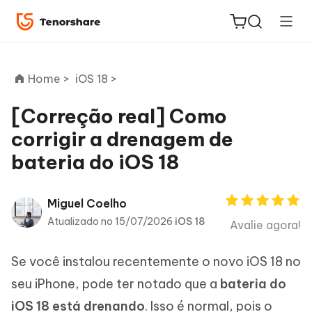
Home >
iOS 18 >
[Correção real] Como
corrigir a drenagem de
ReiBoot
bateria do iOS 18
for iOS
PDNob
Miguel Coelho
Novo
PDF
Atualizado no 15/07/2026
iOS 18
Avalie agora!
Editor
Se você instalou recentemente o novo iOS 18 no
iAnyGo
seu iPhone, pode ter notado que a
bateria do
iOS 18 está drenando
. Isso é normal, pois o