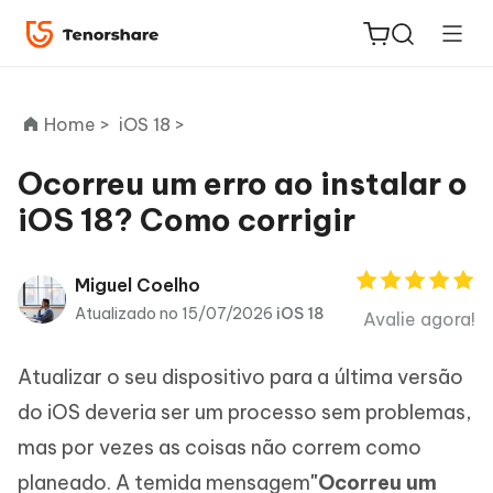
Home >
iOS 18 >
Ocorreu um erro ao instalar o
iOS 18? Como corrigir
ReiBoot
for iOS
Miguel Coelho
PDNob
Atualizado no 15/07/2026
iOS 18
Avalie agora!
Novo
PDF
Editor
Atualizar o seu dispositivo para a última versão
do iOS deveria ser um processo sem problemas,
iAnyGo
mas por vezes as coisas não correm como
planeado. A temida mensagem
"Ocorreu um