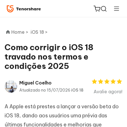
Home >
iOS 18 >
Como corrigir o iOS 18
travado nos termos e
ReiBoot
condições 2025
for iOS
PDNob
Miguel Coelho
Novo
PDF
Atualizado no 15/07/2026
iOS 18
Avalie agora!
Editor
A Apple está prestes a lançar a versão beta do
iAnyGo
iOS 18, dando aos usuários uma prévia das
últimas funcionalidades e melhorias que