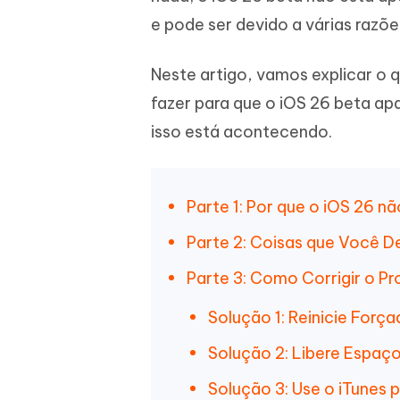
iAnyGo- iOS APP
iAnyGo
Escreva de forma mais inteligente,
Transfor
e pode ser devido a várias razõe
rápida e melhor com IA
semelha
Androi
Alterar a localização do iPhone sem PC
Alterar 
Neste artigo, vamos explicar o 
fazer para que o iOS 26 beta ap
UltData for Android APP
Cleanu
Recuperar dados do Android sem PC
Limpe o 
isso está acontecendo.
Parte 1: Por que o iOS 26 
Parte 2: Coisas que Você De
Parte 3: Como Corrigir o P
Solução 1: Reinicie Forç
Solução 2: Libere Espa
Solução 3: Use o iTunes p