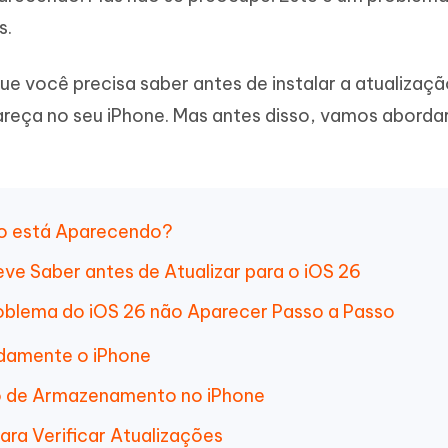
Novo
 - APP GPS Falso para
iCareFone Transferir APP
me o conteúdo da IA em algo
s.
nte ao humano
d
Transferir bate-papo do Whatsapp
Android/iPhone
a localização do Android sem PC
que você precisa saber antes de instalar a atualiza
areça no seu iPhone. Mas antes disso, vamos aborda
p Pro APP
iPhone com IA gratuitamente
não está Aparecendo?
ve Saber antes de Atualizar para o iOS 26
roblema do iOS 26 não Aparecer Passo a Passo
adamente o iPhone
ço de Armazenamento no iPhone
ara Verificar Atualizações