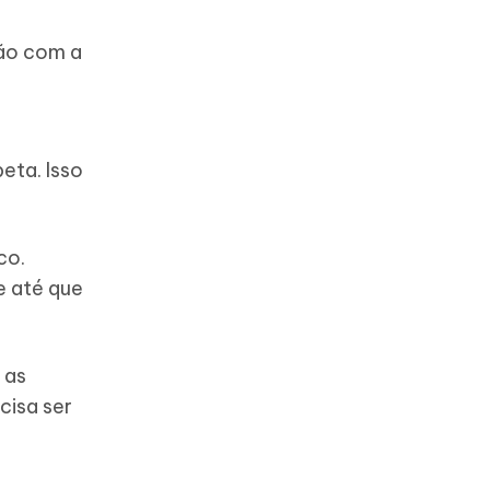
xão com a
eta. Isso
co.
e até que
 as
cisa ser