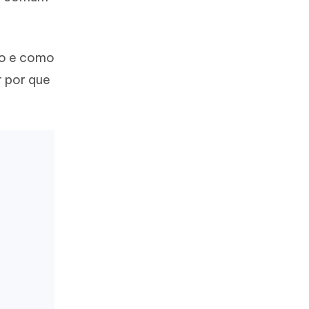
ção e como
r por que
Mais dicas úteis