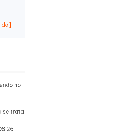
ido]
cendo no
 se trata
iOS 26