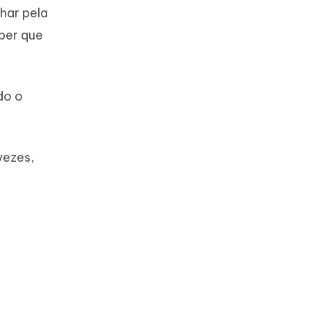
har pela
aber que
do o
vezes,