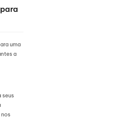
 para
para uma
antes a
a seus
a
 nos