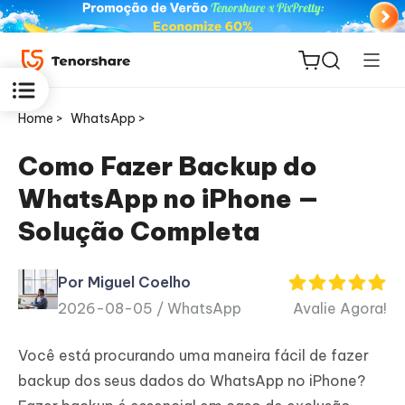
Home >
WhatsApp >
Como Fazer Backup do
WhatsApp no iPhone —
ReiBoot
Solução Completa
for iOS
Por Miguel Coelho
PDNob
2026-08-05 /
WhatsApp
Avalie Agora!
Novo
PDF
Editor
Você está procurando uma maneira fácil de fazer
backup dos seus dados do WhatsApp no iPhone?
iAnyGo