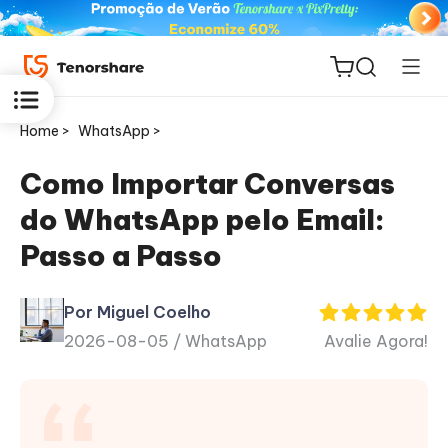
Home >
WhatsApp >
Como Importar Conversas
do WhatsApp pelo Email:
ReiBoot
Passo a Passo
for iOS
Por Miguel Coelho
PDNob
2026-08-05 /
WhatsApp
Avalie Agora!
Novo
PDF
Editor
iAnyGo