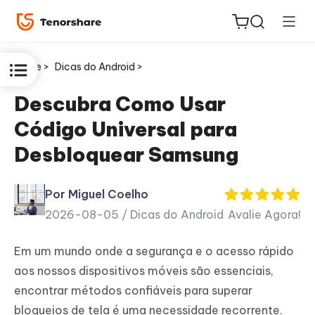
Home >
Dicas do Android >
Descubra Como Usar
Código Universal para
ReiBoot
Desbloquear Samsung
for iOS
Por Miguel Coelho
PDNob
2026-08-05 /
Dicas do Android
Avalie Agora!
Novo
PDF
Editor
Em um mundo onde a segurança e o acesso rápido
aos nossos dispositivos móveis são essenciais,
iAnyGo
encontrar métodos confiáveis para superar
bloqueios de tela é uma necessidade recorrente.