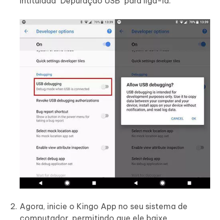
intitulada "Depuração USB" para ligá-la.
Agora, inicie o Kingo App no seu sistema de
computador, permitindo que ele baixe