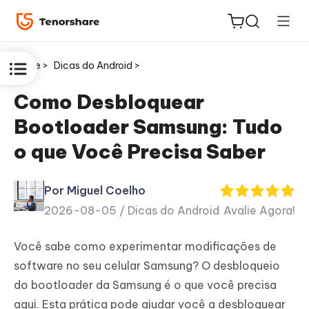
Home >
Dicas do Android >
Como Desbloquear
Bootloader Samsung: Tudo
ReiBoot
o que Você Precisa Saber
for iOS
Por Miguel Coelho
PDNob
2026-08-05 /
Dicas do Android
Avalie Agora!
Novo
PDF
Editor
Você sabe como experimentar modificações de
software no seu celular Samsung? O desbloqueio
iAnyGo
do bootloader da Samsung é o que você precisa
aqui. Esta prática pode ajudar você a desbloquear