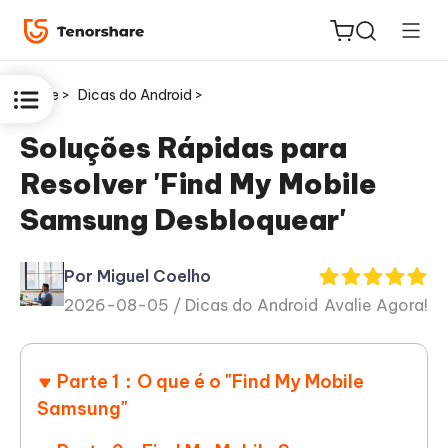
Home >
Dicas do Android >
Soluções Rápidas para
Resolver 'Find My Mobile
ReiBoot
Samsung Desbloquear'
for iOS
Por Miguel Coelho
PDNob
2026-08-05 /
Dicas do Android
Avalie Agora!
Novo
PDF
Editor
Parte 1：O que é o "Find My Mobile
iAnyGo
Samsung"