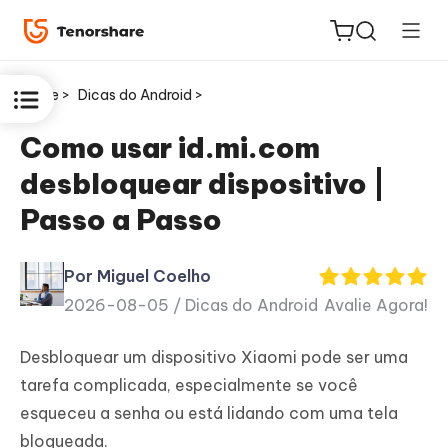
Home >
Dicas do Android >
Como usar id.mi.com
desbloquear dispositivo |
ReiBoot
Passo a Passo
for iOS
Por Miguel Coelho
PDNob
2026-08-05 /
Dicas do Android
Avalie Agora!
Novo
PDF
Editor
Desbloquear um dispositivo Xiaomi pode ser uma
tarefa complicada, especialmente se você
iAnyGo
esqueceu a senha ou está lidando com uma tela
bloqueada.