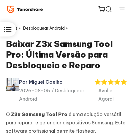
Home >
Desbloquear Android >
Baixar Z3x Samsung Tool
Pro: Última Versão para
ReiBoot
Desbloqueio e Reparo
for iOS
Por Miguel Coelho
PDNob
2026-08-05 /
Desbloquear
Avalie
Novo
PDF
Android
Agora!
Editor
O
Z3x Samsung Tool Pro
é uma solução versátil
iAnyGo
para reparar e gerenciar dispositivos Samsung. Este
software profissional permite flashear,