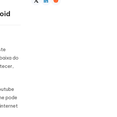
oid
ste
baixa do
ntecer,
youtube
one pode
internet