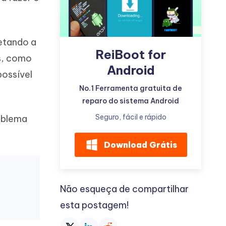
etando a
ReiBoot for
os, como
Android
possível
Mais dicas úteis
No.1 Ferramenta gratuita de
reparo do sistema Android
Seguro, fácil e rápido
roblema
Download Grátis
Não esqueça de compartilhar
esta postagem!