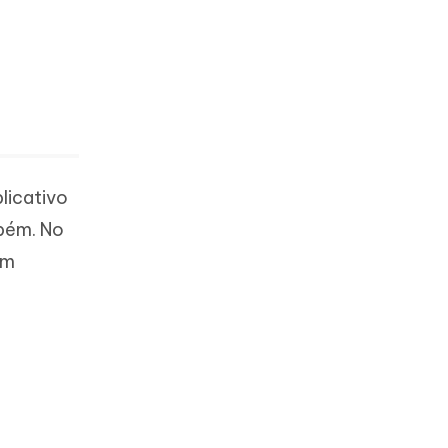
licativo
bém. No
um