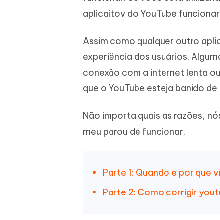
iAnyGo- iOS APP
iAnyGo
Escreva de forma mais inteligente,
Transfor
aplicaitov do YouTube funciona
rápida e melhor com IA
semelha
Androi
Alterar a localização do iPhone sem PC
Alterar 
Assim como qualquer outro apli
experiëncia dos usuários. Algum
UltData for Android APP
Cleanu
Recuperar dados do Android sem PC
Limpe o 
conexão com a internet lenta ou
que o YouTube esteja banido de a
Não importa quais as razões, nó
meu parou de funcionar.
Parte 1: Quando e por que 
Parte 2: Como corrigir you