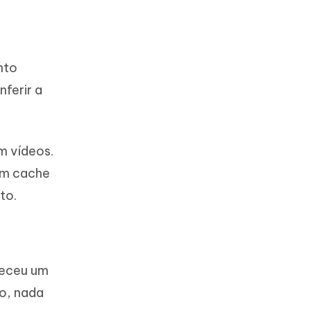
nto
nferir a
m vídeos.
om cache
to.
teceu um
o, nada