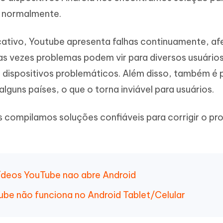
Novo
 - APP GPS Falso para
iCareFone Transferir APP
me o conteúdo da IA em algo
r normalmente.
nte ao humano
d
Transferir bate-papo do Whatsapp
Android/iPhone
a localização do Android sem PC
cativo, Youtube apresenta falhas continuamente, af
as vezes problemas podem vir para diversos usuári
p Pro APP
iPhone com IA gratuitamente
 dispositivos problemáticos. Além disso, também é 
lguns países, o que o torna inviável para usuários.
s compilamos soluções confiáveis para corrigir o p
vídeos YouTube nao abre Android
tube não funciona no Android Tablet/Celular