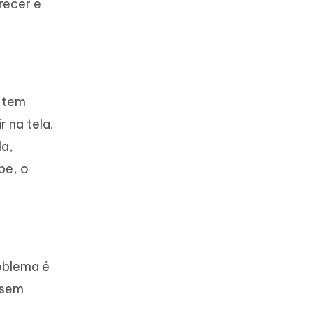
recer e
 tem
 na tela.
la,
be, o
roblema é
 sem