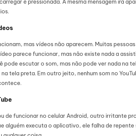
carregar é pressionada. A mesma mensagem irá apa
ios.
ídeos
uncionam, mas vídeos não aparecem. Muitas pessoas
deo parece funcionar, mas não existe nada a assistir
ocê pode escutar o som, mas não pode ver nada na te
 tela preta. Em outro jeito, nenhum som no YouTu
contece.
Tube
 de funcionar no celular Android, outro irritante p
 alguém executa o aplicativo, ele falha de repente
qualquer coisa.