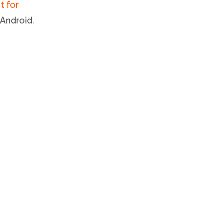
t for
 Android.