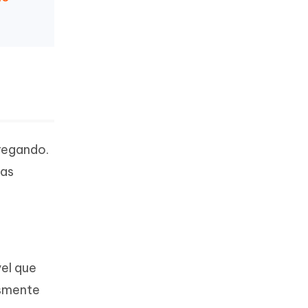
rregando.
 as
vel que
esmente