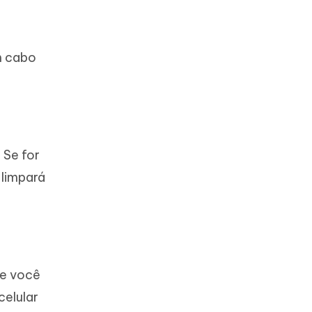
m cabo
 Se for
 limpará
se você
celular