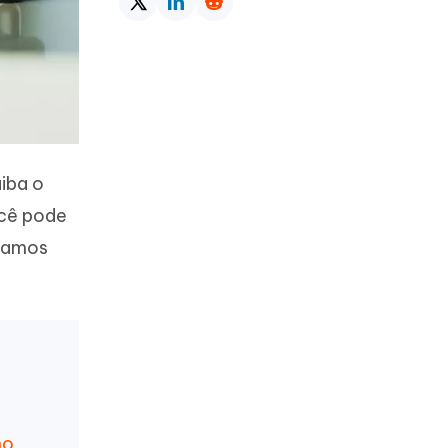
aiba o
ocê pode
 Vamos
no