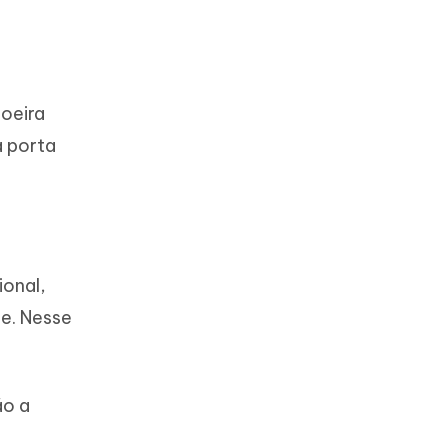
oeira
a porta
ional,
e. Nesse
ão a