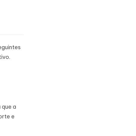
eguintes
ivo.
á que a
orte e