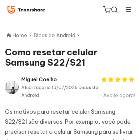
Home >
Dicas do Android >
Como resetar celular
Samsung S22/S21
ReiBoot
for iOS
Miguel Coelho
Atualizado no 15/07/2026
Dicas do
PDNob
Avalie agora!
Android
Novo
PDF
Editor
Os motivos para resetar celular Samsung
iAnyGo
S22/S21 são diversos. Por exemplo, você pode
precisar resetar o celular Samsung para se livrar