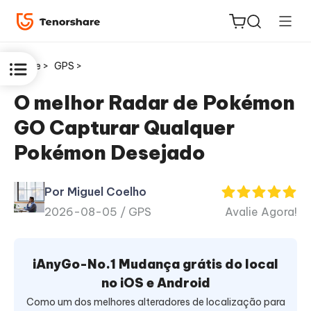
Home >
GPS >
O melhor Radar de Pokémon
GO Capturar Qualquer
ReiBoot
Pokémon Desejado
for iOS
Por Miguel Coelho
PDNob
2026-08-05 /
GPS
Avalie Agora!
Novo
PDF
Editor
iAnyGo-No.1 Mudança grátis do local
iAnyGo
no iOS e Android
Como um dos melhores alteradores de localização para