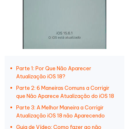
Parte 1: Por Que Não Aparecer
Atualização iOS 18?
Parte 2: 6 Maneiras Comuns a Corrigir
que Não Aparece Atualização do iOS 18
Parte 3: A Melhor Maneira a Corrigir
Atualização iOS 18 não Aparecendo
Guia de Vídeo: Como fazer ao não