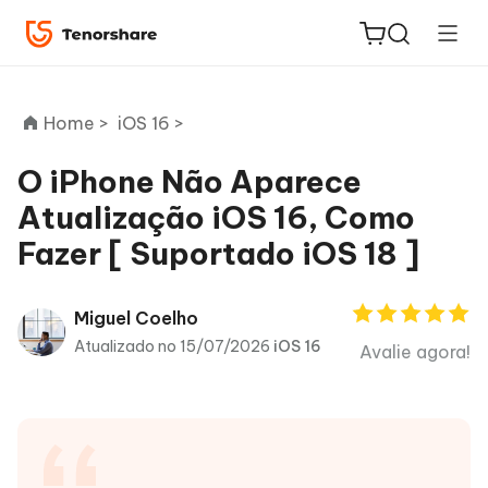
Home >
iOS 16 >
O iPhone Não Aparece
Atualização iOS 16, Como
ReiBoot
Fazer [ Suportado iOS 18 ]
for iOS
PDNob
Miguel Coelho
Novo
PDF
Atualizado no 15/07/2026
iOS 16
Avalie agora!
Editor
iAnyGo