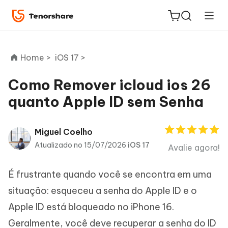
Home >
iOS 17 >
Como Remover icloud ios 26
quanto Apple ID sem Senha
ReiBoot
for iOS
Miguel Coelho
PDNob
Atualizado no 15/07/2026
iOS 17
Avalie agora!
Novo
PDF
Editor
É frustrante quando você se encontra em uma
situação: esqueceu a senha do Apple ID e o
iAnyGo
Apple ID está bloqueado no iPhone 16.
Geralmente, você deve recuperar a senha do ID