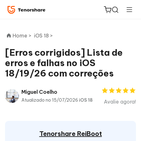
Home >
iOS 18 >
[Erros corrigidos] Lista de
erros e falhas no iOS
ReiBoot
18/19/26 com correções
for iOS
PDNob
Miguel Coelho
Novo
PDF
Atualizado no 15/07/2026
iOS 18
Avalie agora!
Editor
iAnyGo
Tenorshare ReiBoot