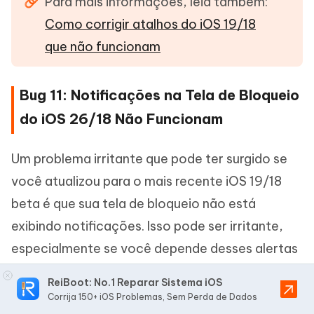
Para mais informações, leia também:
Como corrigir atalhos do iOS 19/18
que não funcionam
Bug 11: Notificações na Tela de Bloqueio
do iOS 26/18 Não Funcionam
Um problema irritante que pode ter surgido se
você atualizou para o mais recente iOS 19/18
beta é que sua tela de bloqueio não está
exibindo notificações. Isso pode ser irritante,
especialmente se você depende desses alertas
para informações ou lembretes importantes.
ReiBoot: No.1 Reparar Sistema iOS
Mas não se preocupe, há algumas etapas fáceis
Corrija 150+ iOS Problemas, Sem Perda de Dados