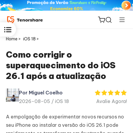
Home >
iOS 18 >
Como corrigir o
superaquecimento do iOS
ReiBoot
26.1 após a atualização
for iOS
Por Miguel Coelho
PDNob
2026-08-05 /
iOS 18
Avalie Agora!
Novo
PDF
Editor
A empolgação de experimentar novos recursos no
seu iPhone ao instalar a versão do iOS 26.1 pode
iAnyGo