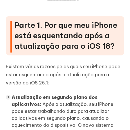
Correção 6. Redefinir todas as configurações
Correção 7. Aguardar a próxima atualização
Parte 1. Por que meu iPhone
Parte 3. A correção mais rápida para
está esquentando após a
resolver o superaquecimento do iOS 26.1
atualização para o iOS 18?
após a atualização [Economia de tempo
e custos]
Parte 4. Perguntas Frequentes sobre
Existem várias razões pelas quais seu iPhone pode
como Corrigir o Superaquecimento do
estar esquentando após a atualização para a
iOS 26.1 após Atualização
versão do iOS 26.1:
Q1. Qual iPhone superaquece mais?
Atualização em segundo plano dos
Q2. O superaquecimento pode danificar meu
aplicativos:
Após a atualização, seu iPhone
iPhone?
pode estar trabalhando duro para atualizar
aplicativos em segundo plano, causando o
Q3. O iPhone deve aquecer enquanto carrega?
aquecimento do dispositivo. O novo sistema
Palavra Final