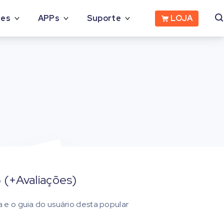
LOJA
des
APPs
Suporte
 (+Avaliações)
a e o guia do usuário desta popular