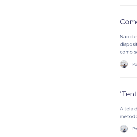
Como 
Não des
disposi
como sa
Po
'Tent
A tela 
métodos
Po