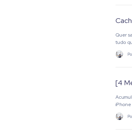
Cachi
Quer sa
tudo qu
Po
[4 M
Acumula
iPhone
Po