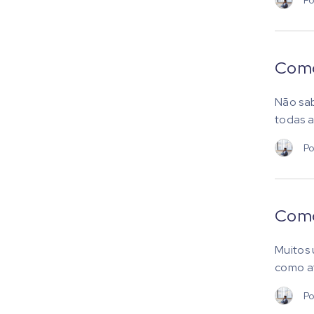
Como
Não sa
todas a
Po
Como
Muitos 
como at
Po