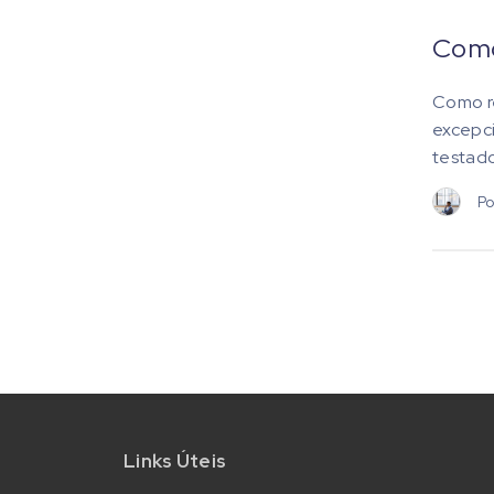
Como
Como re
excepci
testado
Po
Links Úteis