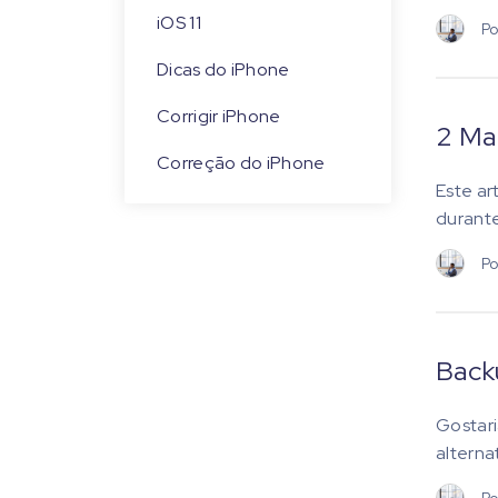
iOS 11
Po
Dicas do iPhone
Corrigir iPhone
2 Ma
Correção do iPhone
Este ar
durante
Po
Back
Gostari
alterna
Po