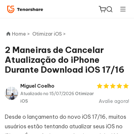
Home >
Otimizar iOS >
2 Maneiras de Cancelar
Atualização do iPhone
ReiBoot
Durante Download iOS 17/16
for iOS
PDNob
Miguel Coelho
Novo
PDF
Atualizado no 15/07/2026
Otimizar
Editor
Avalie agora!
iOS
iAnyGo
Desde o lançamento do novo iOS 17/16, muitos
usuários estão tentando atualizar seus iOS no