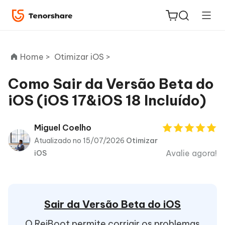
Home >
Otimizar iOS >
Como Sair da Versão Beta do
iOS (iOS 17&iOS 18 Incluído)
ReiBoot
for iOS
Miguel Coelho
Atualizado no 15/07/2026
Otimizar
PDNob
Avalie agora!
iOS
Novo
PDF
Editor
iAnyGo
Sair da Versão Beta do iOS
O ReiBoot permite corrigir os problemas