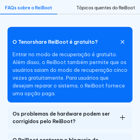
FAQs sobre o ReiBoot
Tópicos quentes do ReiBoot
O Tenorshare ReiBoot é gratuito?
Entrar no modo de recuperação é gratuito.
Além disso, o ReiBoot também permite que os
usuários saiam do modo de recuperação cinco
vezes gratuitamente. Para usuários que
desejam reparar o sistema, o ReiBoot fornece
uma opção paga.
Os problemas de hardware podem ser
corrigidos pelo ReiBoot?
O ReiBoot contorna o bloqueio de