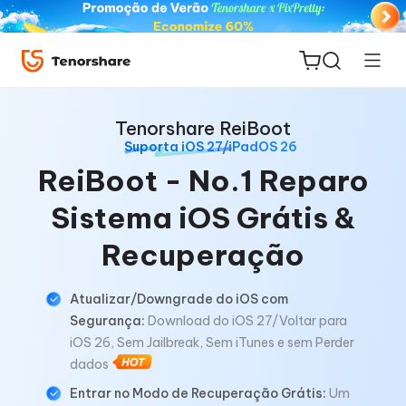
Tenorshare ReiBoot
Suporta iOS 27/iPadOS 26
ReiBoot - No.1 Reparo
Sistema iOS Grátis &
ReiBoot
for iOS
Recuperação
PDNob
Atualizar/Downgrade do iOS com
Novo
PDF
Segurança:
Download do iOS 27/Voltar para
Editor
iOS 26, Sem Jailbreak, Sem iTunes e sem Perder
dados
iAnyGo
Entrar no Modo de Recuperação Grátis:
Um