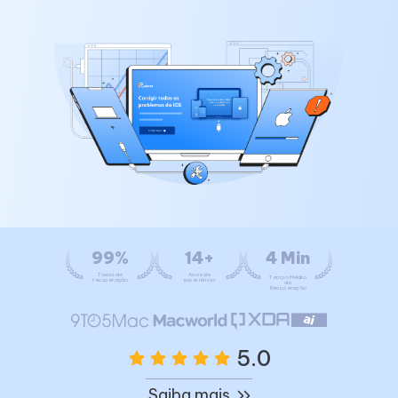
99%
14+
4 Min
Taxas de
Anos de
Tempo Médio
recuperação
experiência
de
Recuperação
5.0
Saiba mais