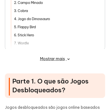
2. Campo Minado
3. Cobra
4. Jogo do Dinossauro
5. Flappy Bird
6. Stick Hero
7. Wordle
8. Formigas Heroicas
Mostrar mais
9. SuperCook
10. Hooda Math
Parte 3: Sites de jogos para jogar mais
Parte 1. O que são Jogos
jogos legais desbloqueados
Desbloqueados?
Parte 4: Dicas de segurança para
jogar jogos desbloqueados
Jogos desbloqueados são jogos online baseados