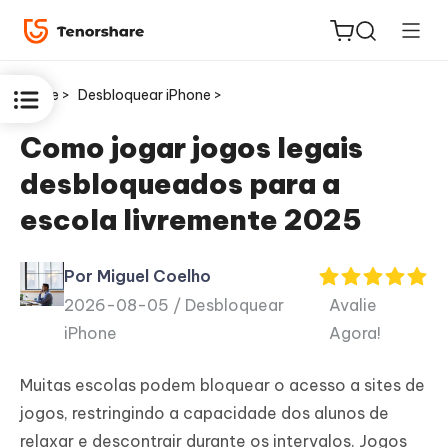
Home >
Desbloquear iPhone >
Como jogar jogos legais
desbloqueados para a
ReiBoot
escola livremente 2025
for iOS
Por Miguel Coelho
PDNob
2026-08-05 /
Desbloquear
Avalie
Novo
PDF
iPhone
Agora!
Editor
Muitas escolas podem bloquear o acesso a sites de
iAnyGo
jogos, restringindo a capacidade dos alunos de
relaxar e descontrair durante os intervalos. Jogos