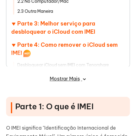
2.2 No Computador/Mac
2.3 Outra Maneira
Parte 3: Melhor serviço para
desbloquear o iCloud com IMEI
Parte 4: Como remover o iCloud sem
IMEI
Desbloquear iCloud sem IMEI com Tenorshare
4MeKey (bloqueio de ativação do iCloud)
Mostrar Mais
1. Como desbloquear iCloud no iPhone?
2. Como desbloquear iPhone bloqueado pelo iCloud?
3. O que fazer se o iPhone está bloqueado pelo
Parte 1: O que é IMEI
iCloud?
4. Como desbloquear um iPhone que encontrei ou
perdi?
O IMEI significa "Identificação Internacional de
5. Existe alguma forma de desbloquear iPhone?