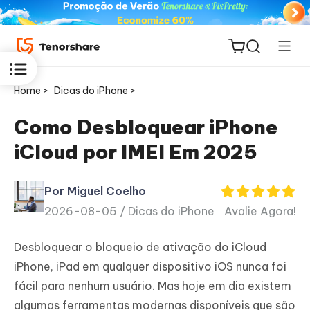
Home >
Dicas do iPhone >
Como Desbloquear iPhone
iCloud por IMEI Em 2025
ReiBoot
for iOS
Por Miguel Coelho
2026-08-05 /
Dicas do iPhone
Avalie Agora!
PDNob
Novo
PDF
Desbloquear o bloqueio de ativação do iCloud
Editor
iPhone, iPad em qualquer dispositivo iOS nunca foi
fácil para nenhum usuário. Mas hoje em dia existem
iAnyGo
algumas ferramentas modernas disponíveis que são