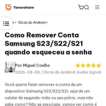
Home >
Dicas do Android >
Como Remover Conta
Samsung S23/S22/S21
ReiBoot
quando esqueceu a senha
for iOS
Por Miguel Coelho
PDNob
2026-08-05 /
Dicas do Android
Avalie Agora!
Novo
PDF
Editor
Você queria fazer remover a conta de um
dispositivo Samsung S23/S22/S21, seja de um
iAnyGo
celular de segunda-mão ou seu prório, mas não
sabe como? Não se preocupe, vamos ver como é