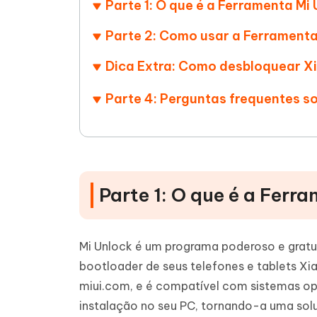
Parte 1: O que é a Ferramenta Mi
iAnyGo- iOS APP
iAnyGo
Escreva de forma mais inteligente,
Transfor
rápida e melhor com IA
semelha
Androi
Alterar a localização do iPhone sem PC
Parte 2: Como usar a Ferramenta
Alterar 
Dica Extra: Como desbloquear 
UltData for Android APP
Cleanu
Parte 4: Perguntas frequentes s
Recuperar dados do Android sem PC
Limpe o 
Parte 1: O que é a Ferr
Mi Unlock é um programa poderoso e gratu
bootloader de seus telefones e tablets Xi
miui.com, e é compatível com sistemas op
instalação no seu PC, tornando-a uma so