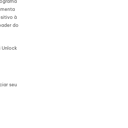
programa
ramenta
sitivo à
oader do
i Unlock
ciar seu