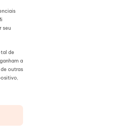
enciais
i
r seu
tal de
s ganham a
 de outras
ositivo,