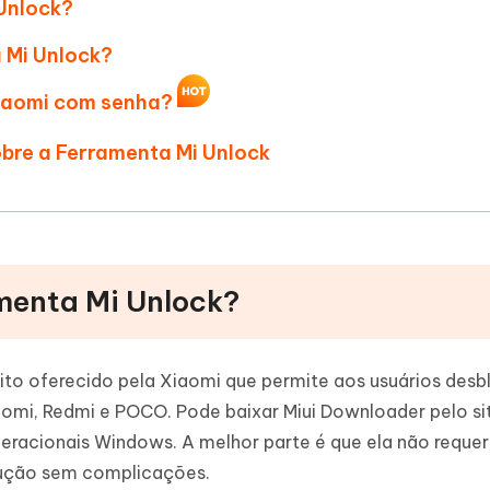
Novo
 Unlock?
 - APP GPS Falso para
iCareFone Transferir APP
me o conteúdo da IA em algo
nte ao humano
d
Transferir bate-papo do Whatsapp
 Mi Unlock?
Android/iPhone
a localização do Android sem PC
Xiaomi com senha?
p Pro APP
obre a Ferramenta Mi Unlock
iPhone com IA gratuitamente
amenta Mi Unlock?
ito oferecido pela Xiaomi que permite aos usuários desb
aomi, Redmi e POCO. Pode baixar Miui Downloader pelo sit
eracionais Windows. A melhor parte é que ela não requer
lução sem complicações.