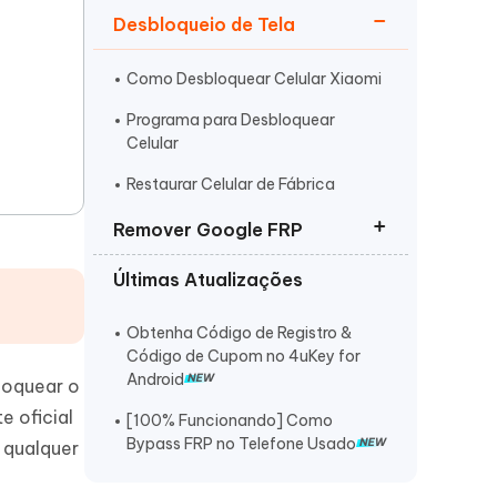
Desbloqueio de Tela
Como Desbloquear Celular Xiaomi
Programa para Desbloquear
Celular
Mais dicas úteis
Restaurar Celular de Fábrica
Remover Google FRP
Últimas Atualizações
FRP Removedor Tudo em Um
Utility FRP Bypass
Obtenha Código de Registro &
Código de Cupom no 4uKey for
Programa Remover Conta Google
Android
loquear o
e oficial
[100% Funcionando] Como
Bypass FRP no Telefone Usado
 qualquer