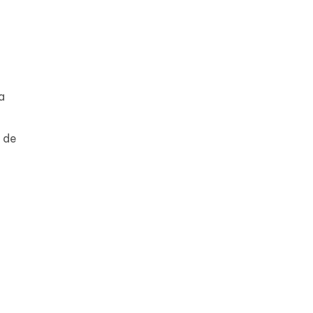
a
 de