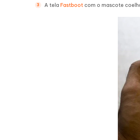
A tela
Fastboot
com o mascote coelho