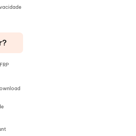
ivacidade
r?
 FRP
download
de
unt