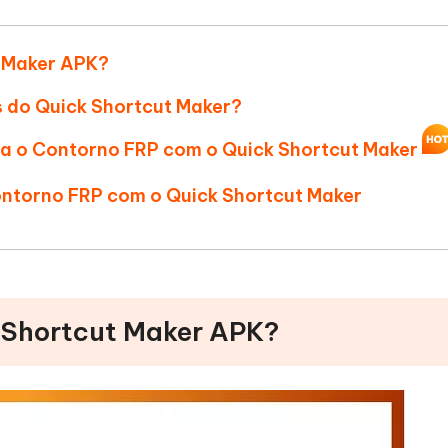
Novo
 - APP GPS Falso para
iCareFone Transferir APP
me o conteúdo da IA em algo
nte ao humano
d
Transferir bate-papo do Whatsapp
t Maker APK?
Android/iPhone
a localização do Android sem PC
s do Quick Shortcut Maker?
p Pro APP
iPhone com IA gratuitamente
ara o Contorno FRP com o Quick Shortcut Maker
ontorno FRP com o Quick Shortcut Maker
k Shortcut Maker APK?