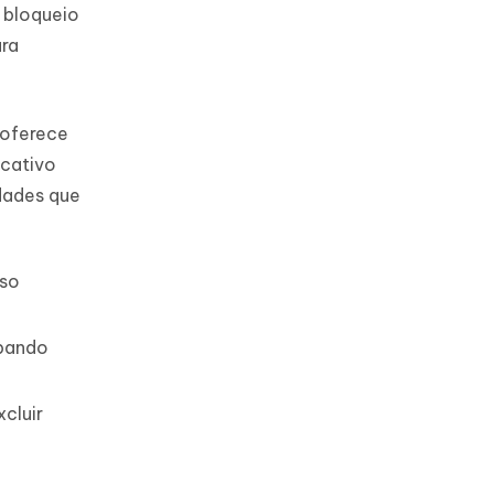
 bloqueio
ara
 oferece
icativo
idades que
sso
upando
cluir