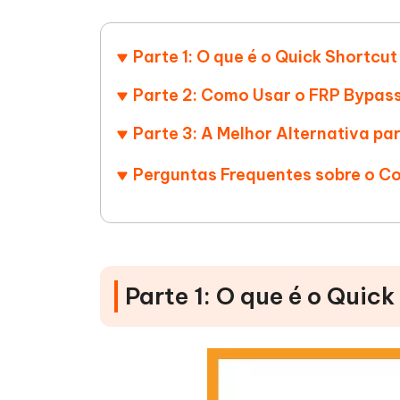
iAnyGo- iOS APP
iAnyGo
Escreva de forma mais inteligente,
Transfor
rápida e melhor com IA
semelha
Androi
Alterar a localização do iPhone sem PC
Parte 1: O que é o Quick Shortcu
Alterar 
Parte 2: Como Usar o FRP Bypas
UltData for Android APP
Cleanu
Recuperar dados do Android sem PC
Limpe o 
Parte 3: A Melhor Alternativa p
Perguntas Frequentes sobre o C
Parte 1: O que é o Quic