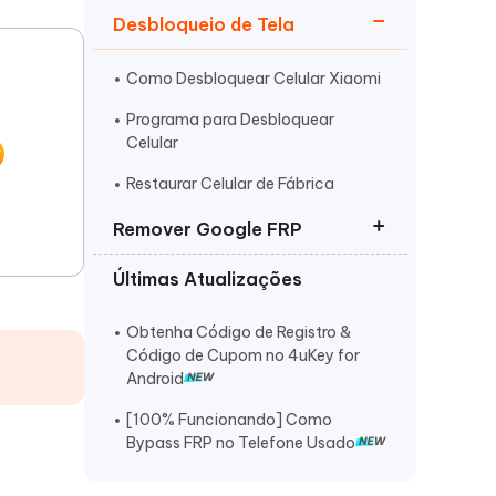
Desbloqueio de Tela
Como Desbloquear Celular Xiaomi
Programa para Desbloquear
Celular
Mais dicas úteis
Restaurar Celular de Fábrica
Remover Google FRP
Últimas Atualizações
FRP Removedor Tudo em Um
Utility FRP Bypass
Obtenha Código de Registro &
Código de Cupom no 4uKey for
Programa Remover Conta Google
Android
[100% Funcionando] Como
Bypass FRP no Telefone Usado