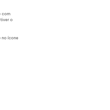
le com
tiver o
e no ícone