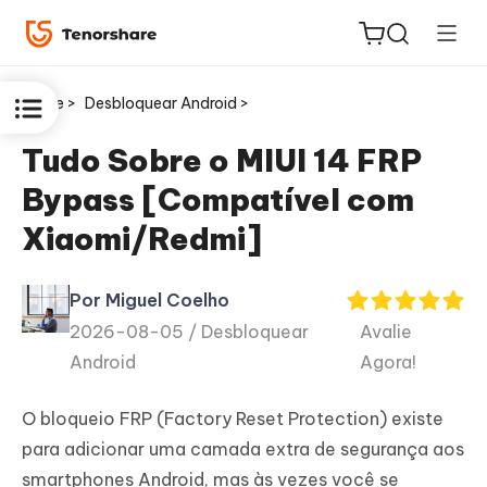
Home >
Desbloquear Android >
Tudo Sobre o MIUI 14 FRP
Bypass [Compatível com
ReiBoot
Xiaomi/Redmi]
for iOS
Por Miguel Coelho
PDNob
2026-08-05 /
Desbloquear
Avalie
Novo
PDF
Android
Agora!
Editor
O bloqueio FRP (Factory Reset Protection) existe
iAnyGo
para adicionar uma camada extra de segurança aos
smartphones Android, mas às vezes você se