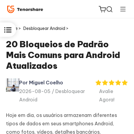
Home >
Desbloquear Android >
20 Bloqueios de Padrão
Mais Comuns para Android
ReiBoot
Atualizados
for iOS
Por Miguel Coelho
PDNob
2026-08-05 /
Desbloquear
Avalie
Novo
PDF
Android
Agora!
Editor
Hoje em dia, os usuários armazenam diferentes
iAnyGo
tipos de dados em seus smartphones Android,
como fotos, vídeos, detalhes bancários,