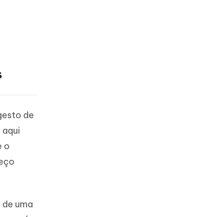
s
gesto de
 aqui
e o
reço
m de uma