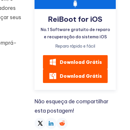
adores
çar seus
ReiBoot for iOS
No.1 Software gratuito de reparo
e recuperação do sistema iOS
comprá-
Mais dicas úteis
Reparo rápido e fácil
Download Grátis
Download Grátis
Não esqueça de compartilhar
esta postagem!