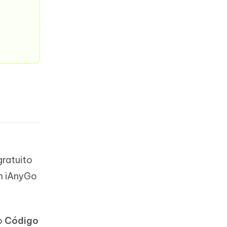
gratuito
m iAnyGo
 o
Código