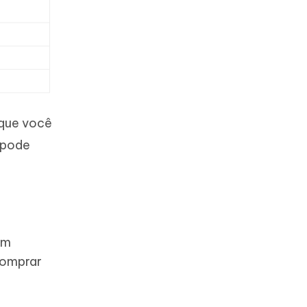
 que você
 pode
em
Comprar