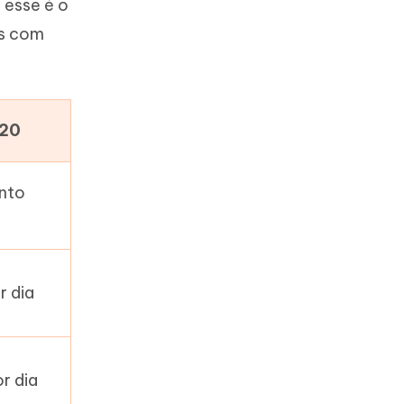
 esse é o
as com
20
nto
r dia
r dia