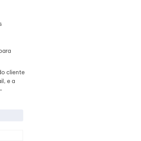
s
 para
o cliente
l, e a
-