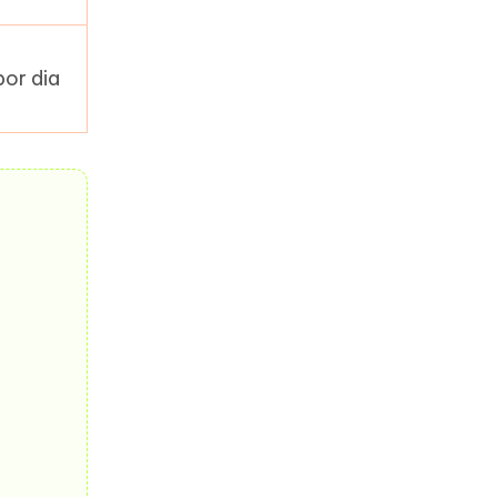
or dia
s