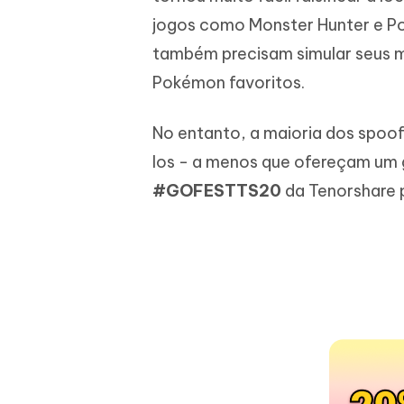
iAnyGo- iOS APP
iAnyGo
Escreva de forma mais inteligente,
Transfor
jogos como Monster Hunter e Po
rápida e melhor com IA
semelha
Androi
Alterar a localização do iPhone sem PC
também precisam simular seus 
Alterar 
Pokémon favoritos.
UltData for Android APP
Cleanu
Recuperar dados do Android sem PC
Limpe o 
No entanto, a maioria dos spoo
los - a menos que ofereçam um
#GOFESTTS20
da Tenorshare 