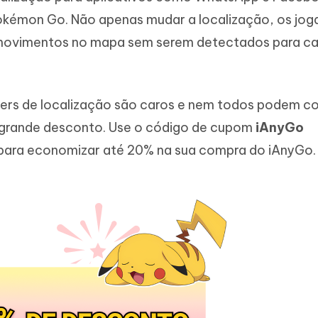
Novo
 - APP GPS Falso para
iCareFone Transferir APP
me o conteúdo da IA em algo
kémon Go. Não apenas mudar a localização, os jog
nte ao humano
d
Transferir bate-papo do Whatsapp
movimentos no mapa sem serem detectados para ca
Android/iPhone
a localização do Android sem PC
p Pro APP
iPhone com IA gratuitamente
fers de localização são caros e nem todos podem 
 grande desconto. Use o código de cupom
iAnyGo
para economizar até 20% na sua compra do iAnyGo.