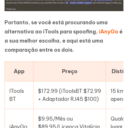
Portanto, se você está procurando uma
alternativa ao iTools para spoofing,
iAnyGo
é
a sua melhor escolha, e aqui está uma
comparação entre os dois.
App
Preço
Distâ
ITools
$172.99 (iToolsBT $72.99
15 km
BT
+ Adaptador RJ45 $100)
apena
$9.95/Mês ou
Qualqu
iAnyGo
$89.95/Licença Vitalícia
lugar 