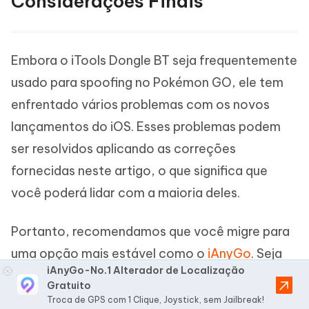
Considerações Finais
Embora o iTools Dongle BT seja frequentemente
usado para spoofing no Pokémon GO, ele tem
enfrentado vários problemas com os novos
lançamentos do iOS. Esses problemas podem
ser resolvidos aplicando as correções
fornecidas neste artigo, o que significa que
você poderá lidar com a maioria deles.
Portanto, recomendamos que você migre para
uma opção mais estável como o
iAnyGo
. Seja
iAnyGo-No.1 Alterador de Localização
em termos de confiabilidade, preço ou qualquer
Gratuito
outro recurso, o iAnyGo é a melhor opção.
Troca de GPS com 1 Clique, Joystick, sem Jailbreak!