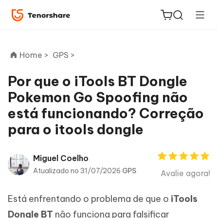
Home >
GPS >
Por que o iTools BT Dongle
Pokemon Go Spoofing não
ReiBoot
está funcionando? Correção
for iOS
para o itools dongle
PDNob
Novo
PDF
Miguel Coelho
Editor
Atualizado no 31/07/2026
GPS
Avalie agora!
iAnyGo
Está enfrentando o problema de que o
iTools
Dongle BT
não funciona para falsificar