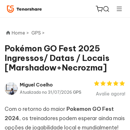
Home >
GPS >
Pokémon GO Fest 2025
Ingressos/ Datas / Locais
ReiBoot
[Marshadow+Necrozma]
for iOS
PDNob
Miguel Coelho
Novo
PDF
Atualizado no 31/07/2026
GPS
Avalie agora!
Editor
Com o retorno do maior
Pokemon GO Fest
iAnyGo
2024
, os treinadores podem esperar ainda mais
opções de jogabilidade local e mundialmente!