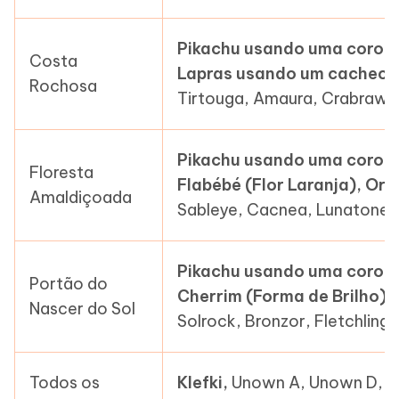
Pikachu usando uma coroa 
Costa
Lapras usando um cacheco
Rochosa
Tirtouga, Amaura, Crabrawl
Pikachu usando uma coroa 
Floresta
Flabébé (Flor Laranja), Oric
Amaldiçoada
Sableye, Cacnea, Lunatone,
Pikachu usando uma coroa 
Portão do
Cherrim (Forma de Brilho), 
Nascer do Sol
Solrock, Bronzor, Fletchling, 
Todos os
Klefki,
Unown A, Unown D, U