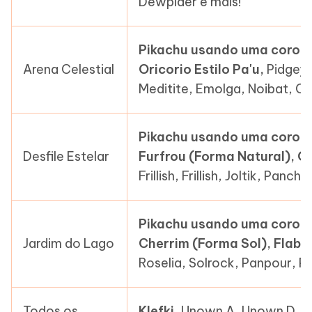
Dewpider e mais!
Pikachu usando uma coroa 
Arena Celestial
Oricorio Estilo Pa'u,
Pidgey,
Meditite, Emolga, Noibat, Cut
Pikachu usando uma coroa 
Desfile Estelar
Furfrou (Forma Natural), Or
Frillish, Frillish, Joltik, Pa
Pikachu usando uma coroa 
Jardim do Lago
Cherrim (Forma Sol), Flabéb
Roselia, Solrock, Panpour, Pet
Todos os
Klefki,
Unown A, Unown D, U