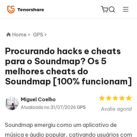
Home >
GPS >
Procurando hacks e cheats
para o Soundmap? Os 5
ReiBoot
melhores cheats do
for iOS
Soundmap [100% funcionam]
PDNob
Novo
PDF
Miguel Coelho
Editor
Atualizado no 31/07/2026
GPS
Avalie agora!
iAnyGo
Soundmap emergiu como um aplicativo de
música e áudio popular, cativando usuários com