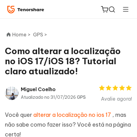
Home >
GPS >
Como alterar a localização
no iOS 17/iOS 18? Tutorial
ReiBoot
claro atualizado!
for iOS
PDNob
Miguel Coelho
Novo
PDF
Atualizado no 31/07/2026
GPS
Avalie agora!
Editor
Você quer
alterar a localização no ios 17
, mas
iAnyGo
não sabe como fazer isso? Você está na página
certa!