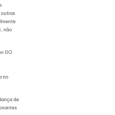
a
 outras
ilmente
4, não
mon GO
a no
udança de
ionantes