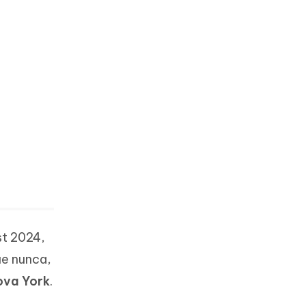
t 2024,
ue nunca,
ova York
.