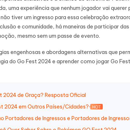
Novo
 - APP GPS Falso para
iCareFone Transferir APP
me o conteúdo da IA em algo
da, uma experiência que nenhum jogador vai querer 
nte ao humano
d
Transferir bate-papo do Whatsapp
 não tiver um ingresso para essa celebração extraor
Android/iPhone
a localização do Android sem PC
inclusão e comunidade, há maneiras de participar das
p Pro APP
 emoção, mesmo sem um passe de evento.
iPhone com IA gratuitamente
gias engenhosas e abordagens alternativas que perm
agia do Go Fest 2024 e aprender como jogar Go Fes
t 2024 de Graça? Resposta Oficial
st 2024 em Outros Países/Cidades?
HOT
ão Portadores de Ingressos e Portadores de Ingresso
Você Quer Saber Sobre o Pokémon GO Fest 2024