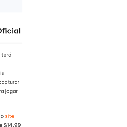
ficial
 terá
is
capturar
ra jogar
no
site
e $14.99