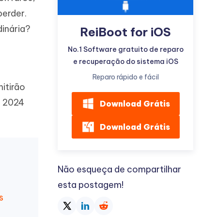
perder.
dinária?
ReiBoot for iOS
No.1 Software gratuito de reparo
e recuperação do sistema iOS
Mais dicas úteis
Reparo rápido e fácil
itirão
t 2024
Download Grátis
Download Grátis
Não esqueça de compartilhar
esta postagem!
s