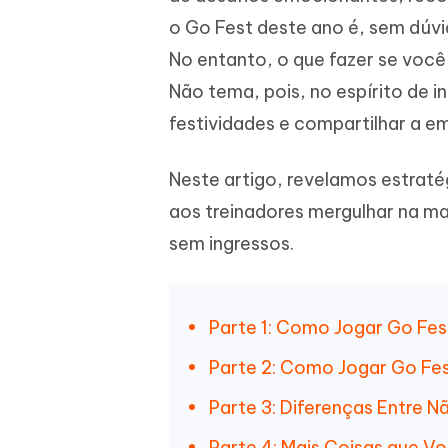
iAnyGo- iOS APP
iAnyGo
Escreva de forma mais inteligente,
Transfor
o Go Fest deste ano é, sem dúvi
rápida e melhor com IA
semelha
Androi
Alterar a localização do iPhone sem PC
No entanto, o que fazer se você
Alterar 
Não tema, pois, no espírito de 
UltData for Android APP
Cleanu
festividades e compartilhar a
Recuperar dados do Android sem PC
Limpe o 
Neste artigo, revelamos estraté
aos treinadores mergulhar na m
sem ingressos.
Parte 1: Como Jogar Go Fes
Parte 2: Como Jogar Go Fe
Parte 3: Diferenças Entre N
Parte 4: Mais Coisas que 