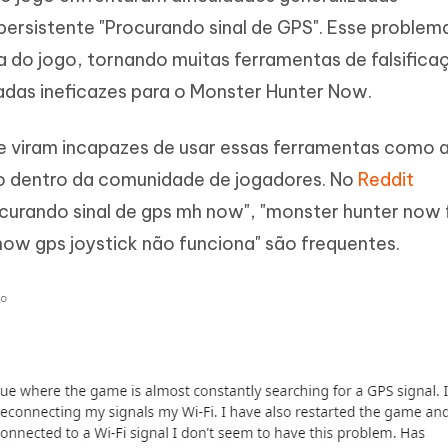
Novo
 - APP GPS Falso para
iCareFone Transferir APP
me o conteúdo da IA em algo
rsistente "Procurando sinal de GPS". Esse problema
nte ao humano
d
Transferir bate-papo do Whatsapp
 do jogo, tornando muitas ferramentas de falsifica
Android/iPhone
a localização do Android sem PC
zadas ineficazes para o Monster Hunter Now.
p Pro APP
iPhone com IA gratuitamente
e viram incapazes de usar essas ferramentas como a
o dentro da comunidade de jogadores. No
Reddit
ocurando sinal de gps mh now", "monster hunter now 
now gps joystick não funciona" são frequentes.