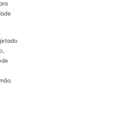
ara
dade
ojetado
o,
ode
 mão.