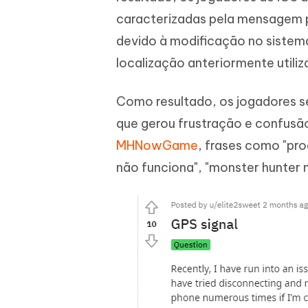
iAnyGo- iOS APP
iAnyGo
Escreva de forma mais inteligente,
Transfor
caracterizadas pela mensagem pe
rápida e melhor com IA
semelha
Androi
Alterar a localização do iPhone sem PC
devido à modificação no sistema
Alterar 
localização anteriormente utili
UltData for Android APP
Cleanu
Recuperar dados do Android sem PC
Limpe o 
Como resultado, os jogadores s
que gerou frustração e confusã
MHNowGame
, frases como "pr
não funciona", "monster hunter 