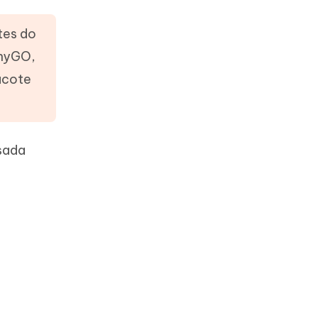
tes do
AnyGO,
acote
usada