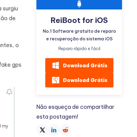
 surgiu
ção de
ReiBoot for iOS
No.1 Software gratuito de reparo
e recuperação do sistema iOS
ntes, o
Mais dicas úteis
Reparo rápido e fácil
fake gps
Download Grátis
Download Grátis
Não esqueça de compartilhar
esta postagem!