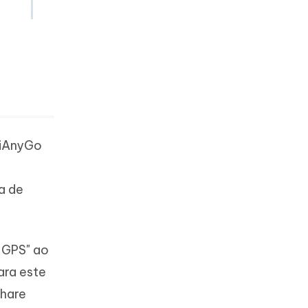
a
 iAnyGo
a de
e GPS" ao
ara este
share