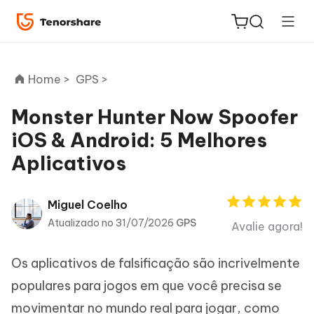
Home >
GPS >
Monster Hunter Now Spoofer
iOS & Android: 5 Melhores
ReiBoot
Aplicativos
for iOS
PDNob
Miguel Coelho
Novo
PDF
Atualizado no 31/07/2026
GPS
Avalie agora!
Editor
Os aplicativos de falsificação são incrivelmente
iAnyGo
populares para jogos em que você precisa se
movimentar no mundo real para jogar, como