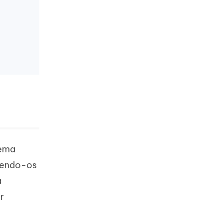
rema
azendo-os
a
r