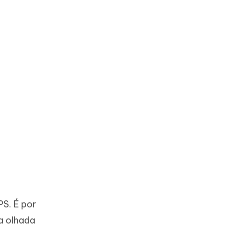
PS. É por
a olhada