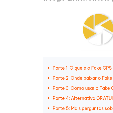
iAnyGo- iOS APP
iAnyGo
Escreva de forma mais inteligente,
Transfor
rápida e melhor com IA
semelha
Androi
Alterar a localização do iPhone sem PC
Alterar 
UltData for Android APP
Cleanu
Recuperar dados do Android sem PC
Limpe o 
Parte 1: O que é o Fake GPS
Parte 2: Onde baixar o Fak
Parte 3: Como usar o Fake
Parte 4: Alternativa GRATU
Parte 5: Mais perguntas so