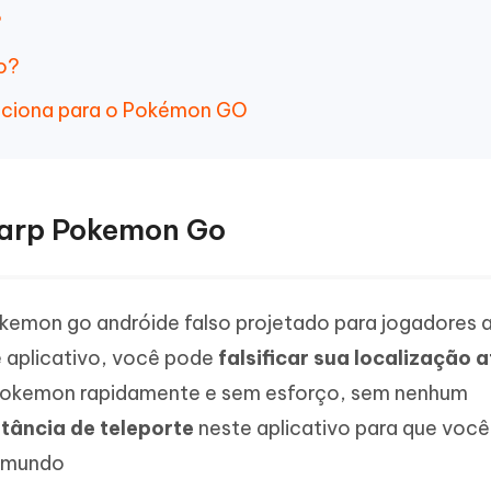
?
to?
unciona para o Pokémon GO
harp Pokemon Go
emon go andróide falso projetado para jogadores 
 aplicativo, você pode
falsificar sua localização a
r pokemon rapidamente e sem esforço, sem nenhum
stância de teleporte
neste aplicativo para que voc
o mundo