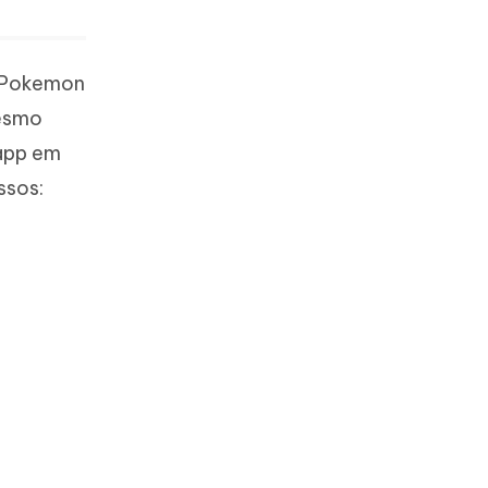
o Pokemon
mesmo
 app em
ssos: