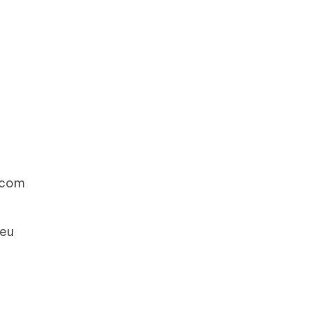
 com
seu