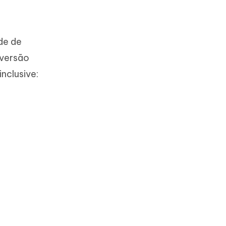
de de
 versão
nclusive: