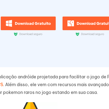
Novo
 - APP GPS Falso para
iCareFone Transferir APP
me o conteúdo da IA em algo
nte ao humano
d
Transferir bate-papo do Whatsapp
Android/iPhone
a localização do Android sem PC
p Pro APP
iPhone com IA gratuitamente
licação andróide projetada para facilitar o jogo d
PS
. Além disso, ele vem com recursos mais avançado
r pokemon raros no jogo estando em sua casa.