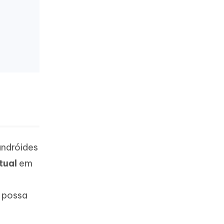
andróides
tual
em
ê possa