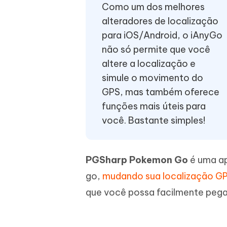
Como um dos melhores
iAnyGo- iOS APP
iAnyGo
Escreva de forma mais inteligente,
Transfor
alteradores de localização
rápida e melhor com IA
semelha
Androi
Alterar a localização do iPhone sem PC
para iOS/Android, o iAnyGo
Alterar 
não só permite que você
UltData for Android APP
Cleanu
altere a localização e
Recuperar dados do Android sem PC
Limpe o 
simule o movimento do
GPS, mas também oferece
funções mais úteis para
você. Bastante simples!
PGSharp Pokemon Go
é uma ap
go,
mudando sua localização G
que você possa facilmente pega