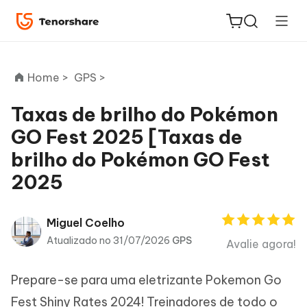
Home >
GPS >
Taxas de brilho do Pokémon
GO Fest 2025 [Taxas de
ReiBoot
brilho do Pokémon GO Fest
for iOS
2025
PDNob
Novo
PDF
Miguel Coelho
Editor
Atualizado no 31/07/2026
GPS
Avalie agora!
iAnyGo
Prepare-se para uma eletrizante Pokemon Go
Fest Shiny Rates 2024! Treinadores de todo o