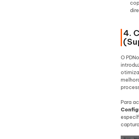
cop
dir
4. 
(Su
O PDNob
introdu
otimiza
melhora
proces
Para ac
Config
especí
captura