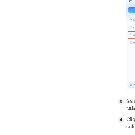
Sel
"Ab
Cli
sol