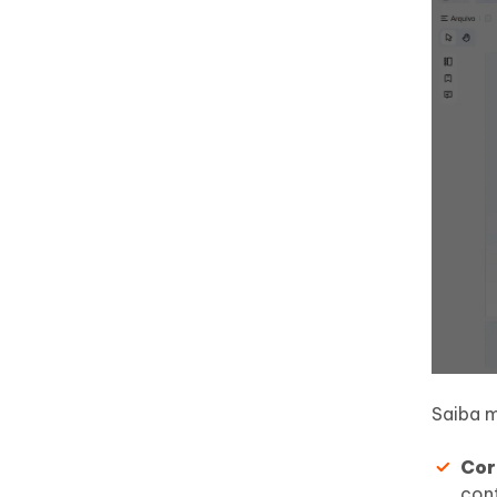
Saiba m
Cor
con