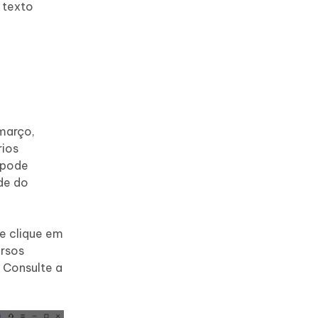
o texto
março,
rios
 pode
de do
e clique em
ursos
 Consulte a