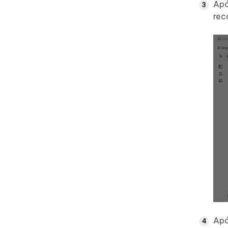
Apó
rec
Apó