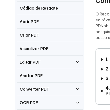
Com
iAnyGo- iOS APP
iAnyGo
Escreva de forma mais inteligente,
Transfor
Código de Resgate
rápida e melhor com IA
semelha
Androi
Alterar a localização do iPhone sem PC
O Recon
Alterar 
editáve
Abrir PDF
PDNob, 
UltData for Android APP
Cleanu
pesquis
Criar PDF
Recuperar dados do Android sem PC
Limpe o 
passo s
Visualizar PDF
1
Editar PDF
2.
Anotar PDF
3
4
Converter PDF
P
OCR PDF