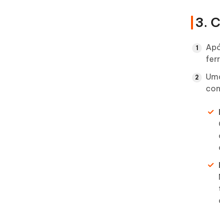
3. 
Apó
fer
Uma
con