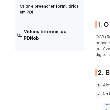
Criar e preencher formulários
em PDF
1. 
PDF com IA
Vídeos tutoriais do
OCR (R
PDNob
Organizar PDF
conver
editáve
Unir PDF
digital
Comprimir PDF
2. 
Proteger PDF
Abr
Imprimir PDF
Na 
Assinar PDF