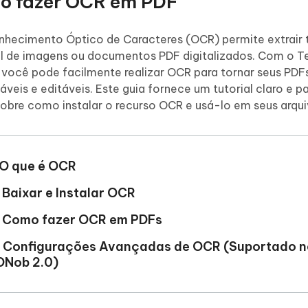
o fazer OCR em PDF
Novo
 - APP GPS Falso para
iCareFone Transferir APP
me o conteúdo da IA em algo
nte ao humano
d
Transferir bate-papo do Whatsapp
hecimento Óptico de Caracteres (OCR) permite extrair 
Android/iPhone
a localização do Android sem PC
l de imagens ou documentos PDF digitalizados. Com o T
você pode facilmente realizar OCR para tornar seus PDF
p Pro APP
áveis e editáveis. Este guia fornece um tutorial claro e p
iPhone com IA gratuitamente
obre como instalar o recurso OCR e usá-lo em seus arqui
. O que é OCR
 Baixar e Instalar OCR
. Como fazer OCR em PDFs
. Configurações Avançadas de OCR (Suportado n
DNob 2.0)