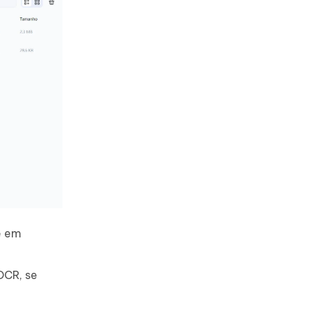
e em
OCR, se