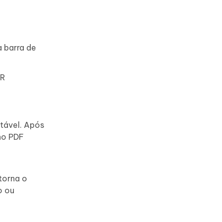
 barra de
CR
tável. Após
no PDF
torna o
o ou