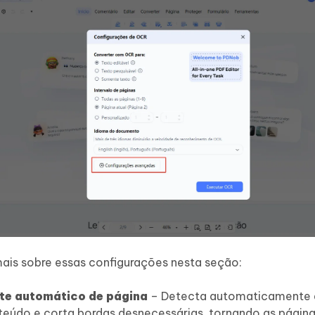
ais sobre essas configurações nesta seção:
te automático de página
– Detecta automaticamente 
teúdo e corta bordas desnecessárias, tornando as págin