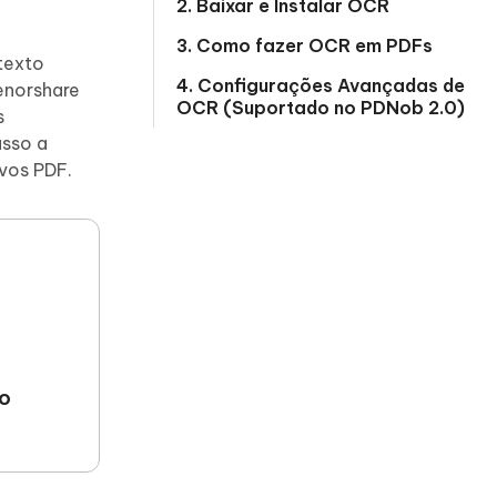
2. Baixar e Instalar OCR
3. Como fazer OCR em PDFs
texto
4. Configurações Avançadas de
enorshare
OCR (Suportado no PDNob 2.0)
s
asso a
vos PDF.
Mais dicas úteis
o