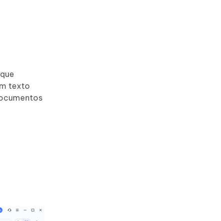
 que
em texto
 documentos