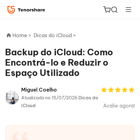
Home >
Dicas do iCloud >
Backup do iCloud: Como
Encontrá-lo e Reduzir o
ReiBoot
Espaço Utilizado
for iOS
PDNob
Miguel Coelho
Novo
PDF
Atualizado no 15/07/2026
Dicas do
Editor
Avalie agora!
iCloud
iAnyGo