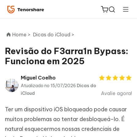
Home >
Dicas do iCloud >
Revisão do F3arra1n Bypass:
Funciona em 2025
ReiBoot
for iOS
Miguel Coelho
Atualizado no 15/07/2026
Dicas do
PDNob
Avalie agora!
iCloud
Novo
PDF
Editor
Ter um dispositivo iOS bloqueado pode causar
iAnyGo
muitos problemas ao tentar desbloqueá-lo. É
natural esquecermos nossas credenciais de