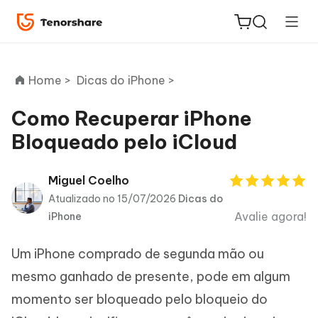
Home >
Dicas do iPhone >
Como Recuperar iPhone
Bloqueado pelo iCloud
ReiBoot
for iOS
Miguel Coelho
Atualizado no 15/07/2026
Dicas do
PDNob
Avalie agora!
iPhone
Novo
PDF
Editor
Um iPhone comprado de segunda mão ou
iAnyGo
mesmo ganhado de presente, pode em algum
momento ser bloqueado pelo bloqueio do