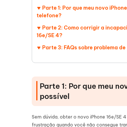
Ver todos os produtos
Celular
Parte 1: Por que meu novo iPhone
Tenorshare AI Writer
Tenors
telefone?
iAnyGo- iOS APP
iAnyGo
Escreva de forma mais inteligente,
Transfor
rápida e melhor com IA
semelha
Androi
Alterar a localização do iPhone sem PC
Parte 2: Como corrigir a incapac
Alterar 
16e/SE 4?
Parte 3: FAQs sobre problema de 
UltData for Android APP
Cleanu
Recuperar dados do Android sem PC
Limpe o 
Parte 1: Por que meu no
possível
Sem dúvida, obter o novo iPhone 16e/SE 
frustração quando você não consegue tran