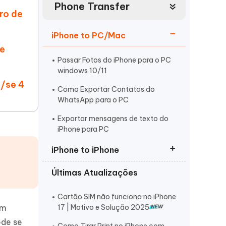
Phone Transfer
Mais dicas úteis
ro de
Começar
Assista agora
iPhone to PC/Mac
ne
Passar Fotos do iPhone para o PC
windows 10/11
e/se 4
Como Exportar Contatos do
WhatsApp para o PC
Mais dicas úteis
Exportar mensagens de texto do
iPhone para PC
iPhone to iPhone
Últimas Atualizações
Passar Fotos de um iPhone para
Outro iPhone
Cartão SIM não funciona no iPhone
Transferir Dados de um iPhone
em
17 | Motivo e Solução 2025
para outro iPhone
ode se