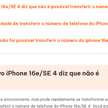
IA
 16e/SE 4 diz que não é possível transferir o núme
Hot
hare AI Bypass
Novo
 - APP GPS Falso para
iCareFone Transferir APP
me o conteúdo da IA em algo
nte ao humano
d
Transferir bate-papo do Whatsapp
idade de transferir o número de telefone do iPho
Android/iPhone
a localização do Android sem PC
não foi possivel transferir o número do iphone 16
p Pro APP
iPhone com IA gratuitamente
vo iPhone 16e/SE 4 diz que não é
4 é emocionante, mas pode rapidamente se transformar 
sferir o número de telefone do iPhone 16e/SE 4. Você p