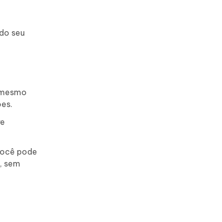
do seu
é mesmo
ões.
re
 Você pode
s, sem