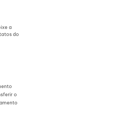
ixe a
ntatos do
mento
sferir o
enamento