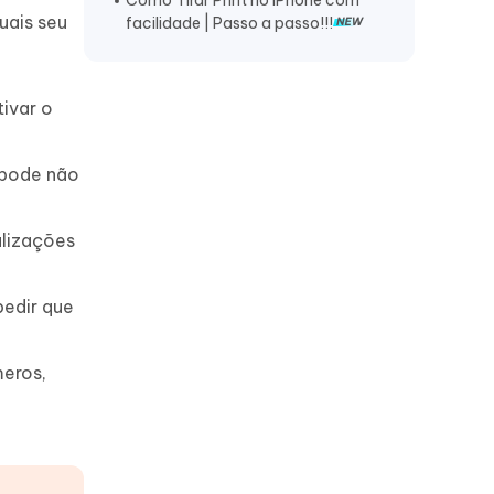
Como Tirar Print no iPhone com
Transferir dados de um iPhone para
uais seu
facilidade | Passo a passo!!!
outro quando antigo quebrou
ivar o
 pode não
alizações
.
pedir que
meros,