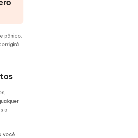
ero
e pânico.
orrigirá
atos
os,
qualquer
s a
o você