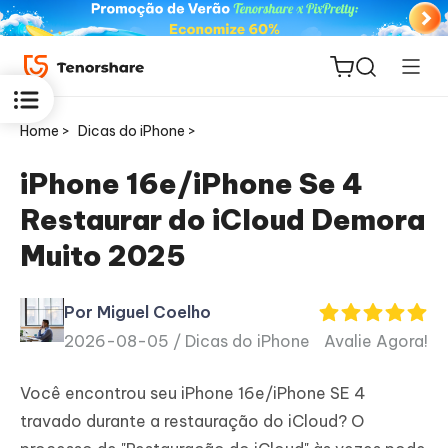
Home >
Dicas do iPhone >
iPhone 16e/iPhone Se 4
Restaurar do iCloud Demora
ReiBoot
Muito 2025
for iOS
Por Miguel Coelho
PDNob
2026-08-05 /
Dicas do iPhone
Avalie Agora!
Novo
PDF
Editor
Você encontrou seu iPhone 16e/iPhone SE 4
travado durante a restauração do iCloud? O
iAnyGo