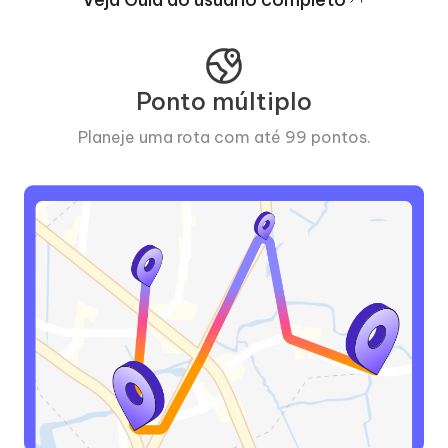
Ponto múltiplo
co.
Planeje uma rota com até 99 pontos.
C