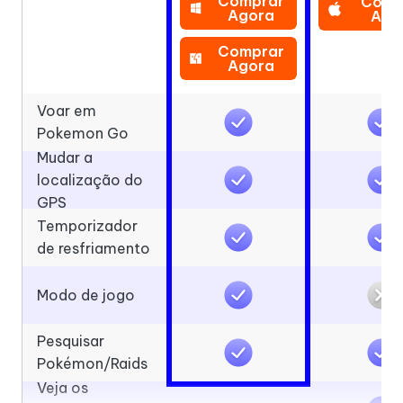
Comprar
Comp
Agora
Ago
Comprar
Agora
Voar em
Pokemon Go
Mudar a
localização do
GPS
Temporizador
de resfriamento
Modo de jogo
Pesquisar
Pokémon/Raids
Veja os