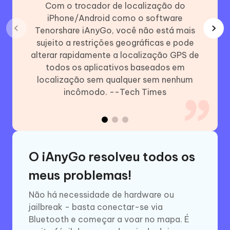
Com o trocador de localização do
Usand
iPhone/Android como o software
alt
Tenorshare iAnyGo, você não está mais
apli
sujeito a restrições geográficas e pode
Face
alterar rapidamente a localização GPS de
disso,
todos os aplicativos baseados em
no Po
localização sem qualquer sem nenhum
os seu
incômodo. --Tech Times
O iAnyGo resolveu todos os
meus problemas!
Não há necessidade de hardware ou
jailbreak - basta conectar-se via
Bluetooth e começar a voar no mapa. É