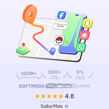
200+
0%
100M+
Países
Taxa de
Usuários Global
atendidos
proibição
4.8
Saiba Mais