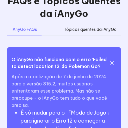
FAQs e Tópicos Quentes
da iAnyGo
iAnyGo FAQs
Tópicos quentes da iAnyGo
O iAnyGo não funciona com o erro 'Failed
to detect location 12' do Pokemon Go?
Após a atualização de 7 de junho de 2024
para a versão 315.2, muitos usuários
enfrentaram esse problema. Mas não se
preocupe - o iAnyGo tem tudo o que você
precisa.
É só mudar para o 「Modo de Jogo」
para ignorar o Erro 12 e começar a