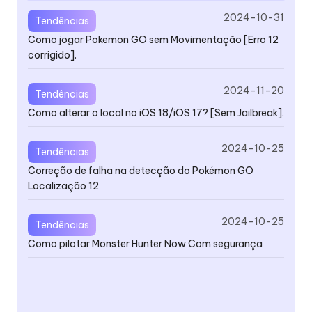
2024-10-31
Tendências
Como jogar Pokemon GO sem Movimentação [Erro 12
At
corrigido].
de
su
2024-11-20
Tendências
Como alterar o local no iOS 18/iOS 17? [Sem Jailbreak].
At
Re
2024-10-25
Tendências
ba
Correção de falha na detecção do Pokémon GO
Localização 12
V4
2024-10-25
Tendências
V4
Como pilotar Monster Hunter Now Com segurança
r
At