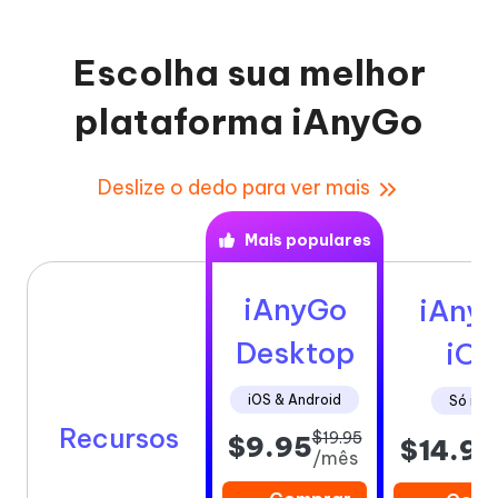
Escolha sua melhor
plataforma iAnyGo
Deslize o dedo para ver mais
Mais populares
iAnyGo
iAny
Desktop
iOS
iOS & Android
Só iOS
Recursos
$19.95
$9.95
$14.99
/mês