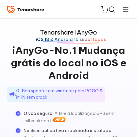
Tenorshare iAnyGo
iOS 18 & Android 15 suportados
iAnyGo-No.1 Mudança
grátis do local no iOS e
ReiBoot
for iOS
Android
PDNob
0-Ban spoofer em win/mac para POGO &
Novo
PDF
MHN sem crack
Editor
O voo seguro:
Altere a localização GPS sem
iAnyGo
jailbreak/root
Nenhum aplicativo crackeado instalado: