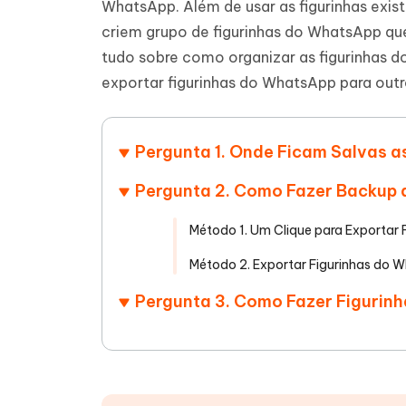
WhatsApp. Além de usar as figurinhas ex
Ver todos os produtos
Celular
criem grupo de figurinhas do WhatsApp qu
Tenorshare AI Writer
Tenors
tudo sobre como organizar as figurinhas d
iAnyGo- iOS APP
iAnyGo
Escreva de forma mais inteligente,
Transfor
rápida e melhor com IA
semelha
exportar figurinhas do WhatsApp para outr
Androi
Alterar a localização do iPhone sem PC
Alterar 
Pergunta 1. Onde Ficam Salvas 
UltData for Android APP
Cleanu
Recuperar dados do Android sem PC
Limpe o 
Pergunta 2. Como Fazer Backup 
Método 1. Um Clique para Exportar
Método 2. Exportar Figurinhas do
Pergunta 3. Como Fazer Figurin