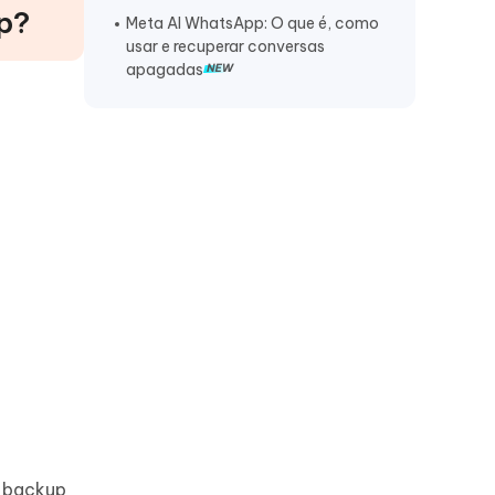
p?
Funciona
Meta AI WhatsApp: O que é, como
usar e recuperar conversas
apagadas
r backup