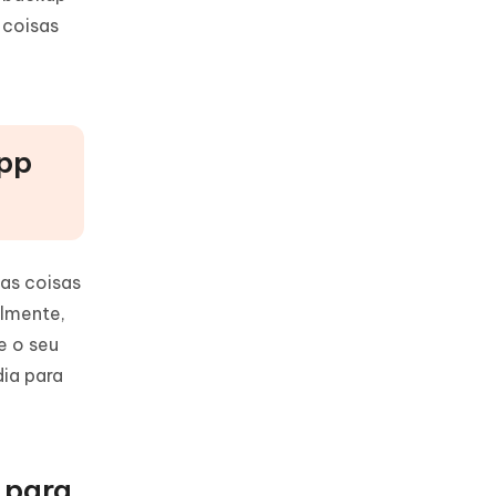
 coisas
App
as coisas
almente,
e o seu
dia para
 para