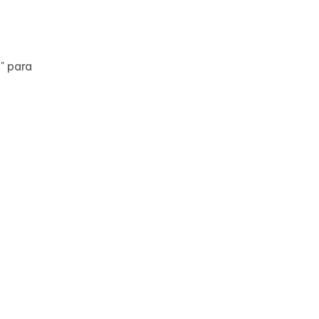
p
" para