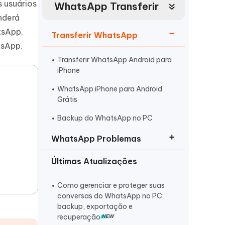
 usuários
WhatsApp Transferir
Mais dicas úteis
Começar
Assista agora
nderá
tsApp,
Transferir WhatsApp
tsApp.
Transferir WhatsApp Android para
iPhone
WhatsApp iPhone para Android
Grátis
Mais dicas úteis
Backup do WhatsApp no PC
WhatsApp Problemas
Últimas Atualizações
Recuperar Conversas Apagadas
do WhatsApp
Como gerenciar e proteger suas
Resolver WhatsApp GB Parou de
conversas do WhatsApp no PC:
Funcionar
backup, exportação e
recuperação
Notificações do Whatsapp Não