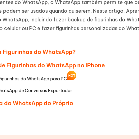
istentes do WhatsApp, o WhatsApp também permite que os
IA
Hot
e podem ser usados quando quiserem. Neste artigo, Apre
hare AI Bypass
Novo
o WhatsApp, incluindo fazer backup de figurinhas do Wha
 - APP GPS Falso para
iCareFone Transferir APP
me o conteúdo da IA em algo
nte ao humano
o celular ou PC e fazer figurinhas personalizadas do Wha
d
Transferir bate-papo do Whatsapp
Android/iPhone
a localização do Android sem PC
as Figurinhas do WhatsApp?
p Pro APP
iPhone com IA gratuitamente
de Figurinhas do WhatsApp no iPhone
 Figurinhas do WhatsApp para PC
 WhatsApp de Conversas Exportadas
ha do WhatsApp do Próprio