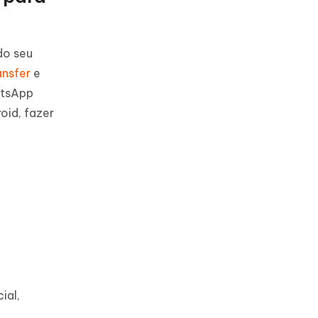
do seu
ansfer
e
atsApp
oid, fazer
ial,