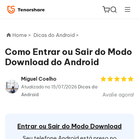
Home >
Dicas do Android >
Como Entrar ou Sair do Modo
Download do Android
ReiBoot
for iOS
Miguel Coelho
Atualizado no 15/07/2026
Dicas do
PDNob
Avalie agora!
Android
Novo
PDF
Editor
iAnyGo
Entrar ou Sair do Modo Download
Seu telefone Android está preso no